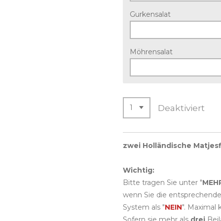
Gurkensalat
Möhrensalat
Deaktiviert
zwei Holländische Matjesf
Wichtig:
Bitte tragen Sie unter "
MEH
wenn Sie die entsprechende
System als "
NEIN
". Maximal
Sofern sie mehr als
drei
Beil