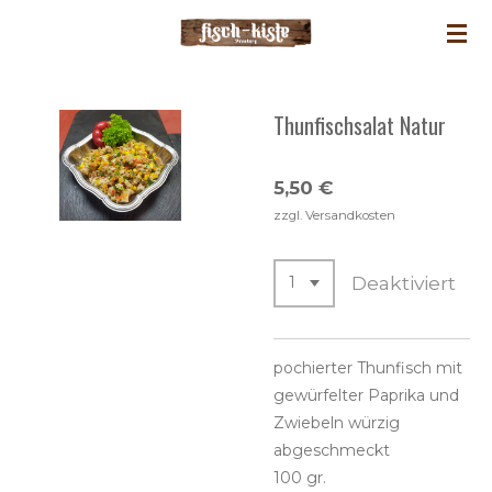
Zum
Hauptinhalt
springen
Thunfischsalat Natur
5,50 €
zzgl. Versandkosten
Deaktiviert
pochierter Thunfisch mit
gewürfelter Paprika und
Zwiebeln würzig
abgeschmeckt
100 gr.