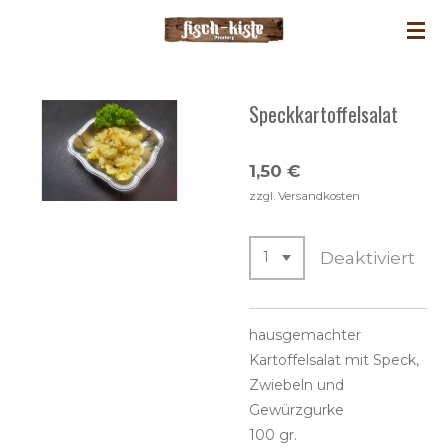
Zum
Hauptinhalt
springen
Speckkartoffelsalat
1,50 €
zzgl. Versandkosten
Deaktiviert
hausgemachter
Kartoffelsalat mit Speck,
Zwiebeln und
Gewürzgurke
100 gr.