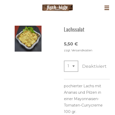
Zum
Hauptinhalt
springen
Lachssalat
5,50 €
zzgl. Versandkosten
Deaktiviert
pochierter Lachs mit
Ananas und Pilzen in
einer Mayonnaisen-
Tomaten-Currycreme
100 gr.